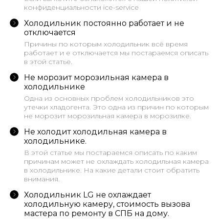
конфиденциальности ice-service
Холодильник постоянно работает и не
отключается
Причины по которым холодильник всё время
работает и е отключается мы постараемся описать
в этой статье.
Не морозит морозильная камера в
холодильнике
Одна из основных проблем холодильников это
утечки хладогента. Это одна из причин по которым
не морозит морозильная камера в морозилке.
Не холодит холодильная камера в
холодильнике.
В этой статье мы постараемся описать по каким
причинам может не охлаждать холодильная камера
в холодильнике. На какие детали стоит обратить
внимания.
Холодильник LG не охлаждает
холодильную камеру, стоимость вызова
мастера по ремонту в СПБ на дому.