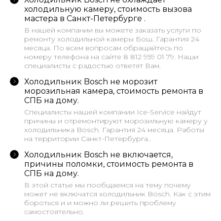
холодильную камеру, стоимость вызова
мастера в Санкт-Петербурге .
В нашей компании вы можете заказать услуги по
ремонту холодильной камеры Бош. Гарантия 24
месяца. По всем вопросам обращайтесь по
номеру телефона на сайте 8 812 959 01 79. Наши
специалисты с радостью ответят Вам.
Холодильник Bosch не морозит
морозильная камера, стоимость ремонта в
СПБ на дому.
Cпециалисты нашей компании Ice-Service найдут
причины и отремонтируют морозильную камеру у
холодильника Bosch. Гарантия 24 месяца. Работы
на территории Санкт-Петербурга..
Холодильник Bosch не включается,
причины поломки, стоимость ремонта в
СПБ на дому.
В этой статье мы пообщаемся на тему почему
может не включатся холодильник Bosch. Как с этим
бороться и и можно ли решить проблему
самостоятельно.