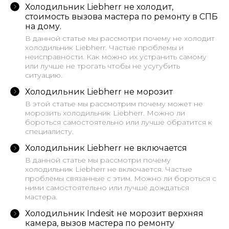
Холодильник Liebherr не холодит,
стоимость вызова мастера по ремонту в СПБ
на дому.
В данной статье мы рассмотри почему не холодит
холодильник Liebherr. Частые проблемы и
неисправности. Как можно их устранить самому
или лучше не трогать чтобы не усугубить
ситуацию.
Холодильник Liebherr не морозит
В этой статье мы рассмотрим почему может не
морозить холодильник Liebherr. Можно ли
бороться самостоятельно или лучше обратится к
специалисту.
Холодильник Liebherr не включается
В данной статье мы рассмотри почему
холодильник Liebherr не включается. Частые
проблемы связанные с этим. Можно ли бороться с
ними самостоятельно или лучше дождаться
мастера.
Холодильник Indesit не морозит верхняя
камера, вызов мастера по ремонту